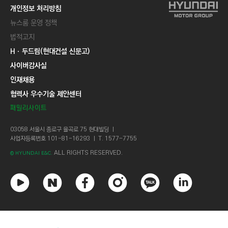
개인정보 처리방침
뉴스룸 운영 정책
법적고지
Hㆍ두드림(현대건설 신문고)
사이버감사실
인재채용
협력사 우수기술 제안센터
패밀리사이트
03058 서울시 종로구 율곡로 75 현대빌딩 ㅣ
사업자등록번호 101-81-16293 ㅣ T. 1577-7755
ALL RIGHTS RESERVED.
© HYUNDAI E&C.
유
네
페
인
카
링
튜
이
이
스
카
크
브
버
스
타
오
드