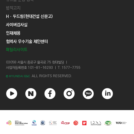
법적고지
Hㆍ두드림(현대건설 신문고)
사이버감사실
인재채용
협력사 우수기술 제안센터
패밀리사이트
03058 서울시 종로구 율곡로 75 현대빌딩 ㅣ
사업자등록번호 101-81-16293 ㅣ T. 1577-7755
ALL RIGHTS RESERVED.
© HYUNDAI E&C.
유
네
페
인
카
링
튜
이
이
스
카
크
브
버
스
타
오
드
북
그
톡
인