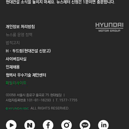
현대건설 소식을 놓치지 마세요. 뉴스레터 신청은 1분이면 충분합니다.
개인정보 처리방침
뉴스룸 운영 정책
법적고지
Hㆍ두드림(현대건설 신문고)
사이버감사실
인재채용
협력사 우수기술 제안센터
패밀리사이트
03058 서울시 종로구 율곡로 75 현대빌딩 ㅣ
사업자등록번호 101-81-16293 ㅣ T. 1577-7755
ALL RIGHTS RESERVED.
© HYUNDAI E&C.