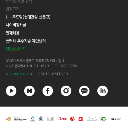
뉴스룸 운영 정책
법적고지
Hㆍ두드림(현대건설 신문고)
사이버감사실
인재채용
협력사 우수기술 제안센터
패밀리사이트
03058 서울시 종로구 율곡로 75 현대빌딩 ㅣ
사업자등록번호 101-81-16293 ㅣ T. 1577-7755
ALL RIGHTS RESERVED.
© HYUNDAI E&C.
유
네
페
인
카
링
튜
이
이
스
카
크
브
버
스
타
오
드
북
그
톡
인