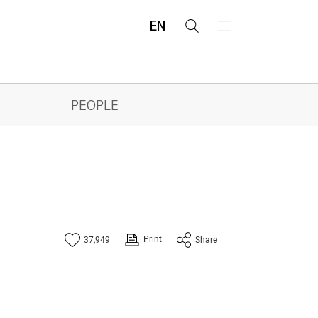
EN
검
메
색
뉴
PEOPLE
Print
37,949
Share