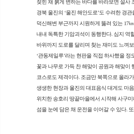
젖힌 채 붉게 변하는 바다를 바라보면 설사 
경북 울진의 ‘울진 해안도로’도 수려한 경관
덕신해변 부근까지 시원하게 뚫려 있는 17㎞
내내 독특한 기암괴석이 동행한다. 심지 역
바위까지 도로를 달리며 찾는 재미도 느껴보
‘관동제일루’라는 현판을 직접 하사했을 정
꽃과 나무로 가득 찬 해맞이 공원과 해맞이
코스로도 제격이다. 조금만 북쪽으로 올라가
생생한 현장과 울진의 대표음식 대게도 마음껏
위치한 송호리 땅끝마을에서 시작해 사구미해
섬을 눈에 담은 채 운전을 이어갈 수 있다. 