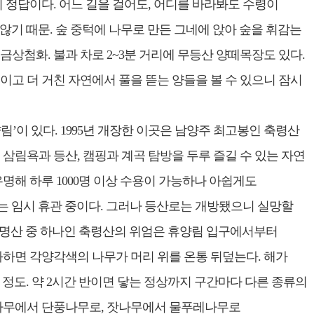
 정답이다. 어느 길을 걸어도, 어디를 바라봐도 수령이
않기 때문. 숲 중턱에 나무로 만든 그네에 앉아 숲을 휘감는
상첨화. 불과 차로 2~3분 거리에 무등산 양떼목장도 있다.
고 더 거친 자연에서 풀을 뜯는 양들을 볼 수 있으니 잠시
’이 있다. 1995년 개장한 이곳은 남양주 최고봉인 축령산
. 삼림욕과 등산, 캠핑과 계곡 탐방을 두루 즐길 수 있는 자연
명해 하루 1000명 이상 수용이 가능하나 아쉽게도
는 임시 휴관 중이다. 그러나 등산로는 개방됐으니 실망할
대 명산 중 하나인 축령산의 위엄은 휴양림 입구에서부터
과하면 각양각색의 나무가 머리 위를 온통 뒤덮는다. 해가
 정도. 약 2시간 반이면 닿는 정상까지 구간마다 다른 종류의
소나무에서 단풍나무로, 잣나무에서 물푸레나무로