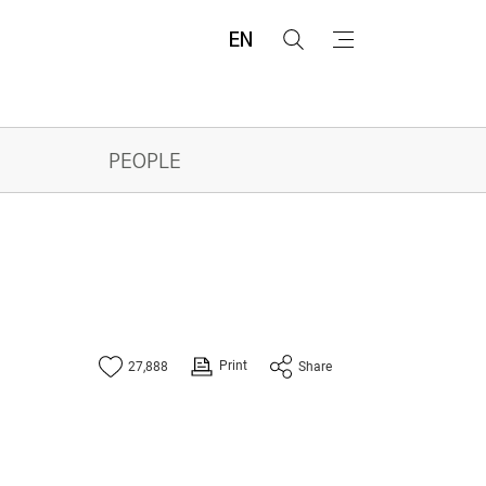
EN
검
메
색
뉴
PEOPLE
Print
27,888
Share