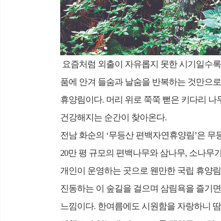
요즘처럼 외출이 자유롭지 못한 시기일수록
품에 안겨 들숨과 날숨을 반복하는 것만으로
휴양림이다. 머리 위로 쭉쭉 뻗은 키다리 나
건강해지는 순간이 찾아온다.
전남 화순의 ‘무등산 편백자연휴양림’은 무
20만 평 규모의 편백나무와 삼나무, 소나무
개인이 운영하는 곳으로 웬만한 국립 휴양림
진동하는 이 숲길을 걸으며 삼림욕을 즐기
느낌이다. 한여름에도 시원함을 자랑하니 땀범