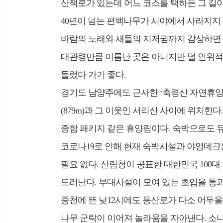
산책로가 있는데 어느 코스를 택하든 그 길이
40년이 넘는 편백나무가 시야에서 사라지지 
바람의 노래와 새들의 지저귐까지 감상하면 금
대관령만큼 이름난 곳은 아니지만 덜 인위적이
들렀다 가기 좋다.
경기도 남양주에도 근사한 ‘축령산 자연휴양림
(879m)과 그 이웃인 서리산 사이에 위치한다
종합 패키지 같은 휴양림이다. 숙박으로도 유
코로나19로 인해 현재 숙박시설과 야영데크
필요 없다. 산림청이 공표한 대한민국 100
드러난다. 부대시설이 모여 있는 초입을 통
중천에 뜬 낮12시에도 등산로가 다소 어두울
나무 군락이 이어져 놀라움을 자아낸다. 