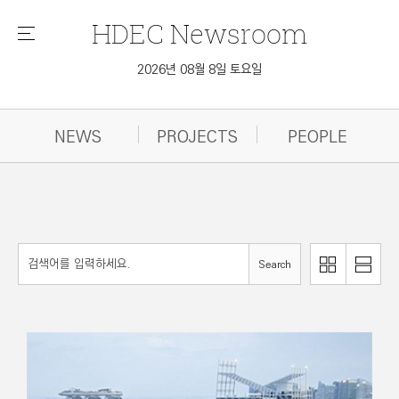
HDEC
Newsroom
메
뉴
2026년 08월 8일 토요일
NEWS
PROJECTS
PEOPLE
리
Search
이
스
미
트
지
로
로
보
보
기
기